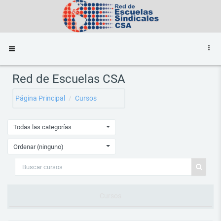
Salta al contenido principal
Panel lateral
Red de Escuelas CSA
Página Principal
Cursos
Todas las categorías
Ordenar (ninguno)
Buscar cursos
Buscar 
Cursos