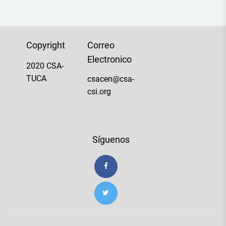
Copyright
Correo
Electronico
2020 CSA-
TUCA
csacen@csa-
csi.org
Síguenos