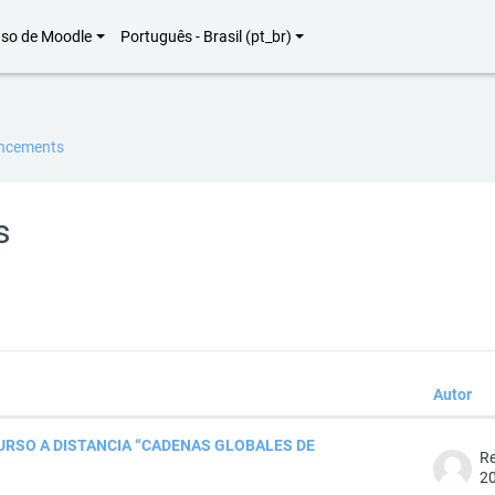
uso de Moodle
Português - Brasil ‎(pt_br)‎
uncements
s
Autor
strando 1 de 1 discussões
URSO A DISTANCIA “CADENAS GLOBALES DE
Re
20