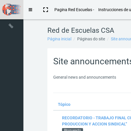
Ir para o conteúdo principal
Pagina Red Escuelas -
Instrucciones de 
Painel lateral
Red de Escuelas CSA
Página inicial
Páginas do site
Site anno
Site announcement
General news and announcements
Tópico
Status
Lista de discussões. Mo
RECORDATORIO - TRABAJO FINAL C
PRODUCCION Y ACCION SINDICAL”
Bloqueado